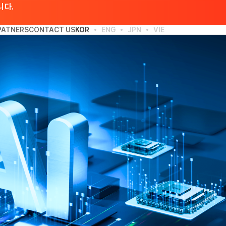
니다.
PATNERS
CONTACT US
KOR
ENG
JPN
VIE
ABOUT US
BUSINESS & SOLUTION
CUSTOMER & PATNERS
CONTACT US